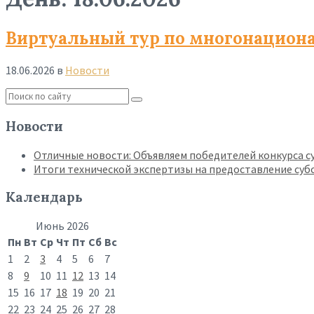
Виртуальный тур по многонацион
18.06.2026
в
Новости
Read
More
Новости
Отличные новости: Объявляем победителей конкурса су
Итоги технической экспертизы на предоставление су
Календарь
Июнь 2026
Пн
Вт
Ср
Чт
Пт
Сб
Вс
1
2
3
4
5
6
7
8
9
10
11
12
13
14
15
16
17
18
19
20
21
22
23
24
25
26
27
28