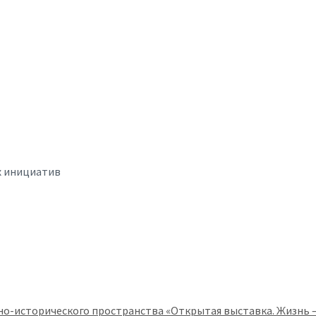
х инициатив
но-исторического пространства «Открытая выставка. Жизнь 