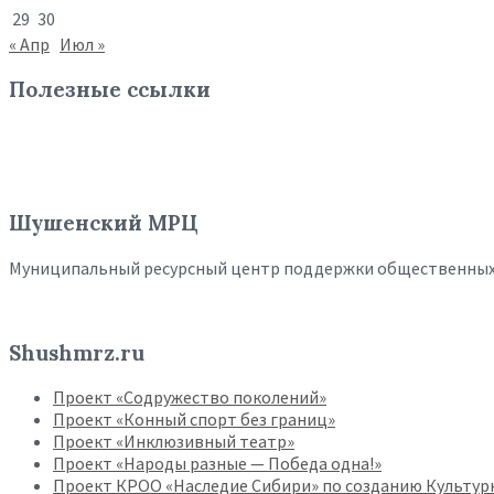
29
30
« Апр
Июл »
Полезные ссылки
Шушенский МРЦ
Муниципальный ресурсный центр поддержки общественны
Shushmrz.ru
Проект «Содружество поколений»
Проект «Конный спорт без границ»
Проект «Инклюзивный театр»
Проект «Народы разные — Победа одна!»
Проект КРОО «Наследие Сибири» по созданию Культур