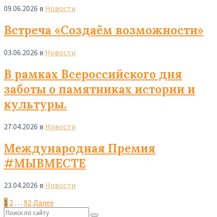
09.06.2026
в
Новости
Read
Встреча «Создаём возможности»
More
03.06.2026
в
Новости
Read
В рамках Всероссийского дня
More
заботы о памятниках истории и
культуры.
27.04.2026
в
Новости
Read
Международная Премия
More
#МЫВМЕСТЕ
23.04.2026
в
Новости
Read
Навигация
1
2
…
92
Далее
More