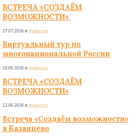
Read
ВСТРЕЧА «СОЗДАЁМ
More
ВОЗМОЖНОСТИ»
27.07.2026
в
Новости
Read
Виртуальный тур по
More
многонациональной России
18.06.2026
в
Новости
Read
ВСТРЕЧА «СОЗДАЁМ
More
ВОЗМОЖНОСТИ»
12.06.2026
в
Новости
Read
Встреча «Создаём возможности»
More
в Казанцево