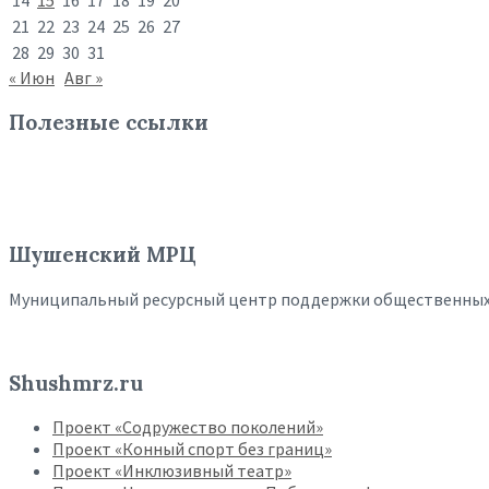
14
15
16
17
18
19
20
21
22
23
24
25
26
27
28
29
30
31
« Июн
Авг »
Полезные ссылки
Шушенский МРЦ
Муниципальный ресурсный центр поддержки общественны
Shushmrz.ru
Проект «Содружество поколений»
Проект «Конный спорт без границ»
Проект «Инклюзивный театр»