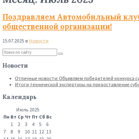
Поздравляем Автомобильный клуб 
общественной организации!
15.07.2025
в
Новости
Read
More
Новости
Отличные новости: Объявляем победителей конкурса су
Итоги технической экспертизы на предоставление су
Календарь
Июль 2025
Пн
Вт
Ср
Чт
Пт
Сб
Вс
1
2
3
4
5
6
7
8
9
10
11
12
13