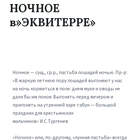
НОЧНОЕ
в»ЭКВИТЕРРЕ»
Ночное — сущ., ср.р., пастьба лошадей ночью. Пр-р:
«В жаркую летнюю пору лошадей выгоняют у нас
на ночь кормиться в поле: днем мухи и оводы не
дали бы им покоя. Выгонять перед вечером и
пригонять на утренней заре табун — большой
праздник для крестьянских
мальчиков» И.С.Тургенев
«Ночное» или, по-другому, «лунная пастьба» всегда