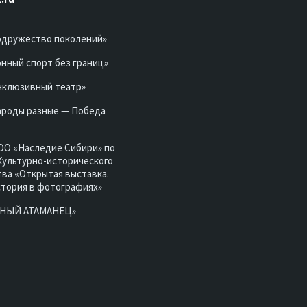
одружество поколений»
нный спорт без границ»
нклюзивный театр»
ароды разные — Победа
ОО «Наследие Сибири» по
Культурно-исторического
ва «Открытая выставка.
стория в фотографиях»
ЮНЫЙ АТАМАНЕЦ»