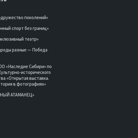
одружество поколений»
нный спорт без границ»
нклюзивный театр»
ароды разные — Победа
ОО «Наследие Сибири» по
Культурно-исторического
ва «Открытая выставка.
стория в фотографиях»
ЮНЫЙ АТАМАНЕЦ»