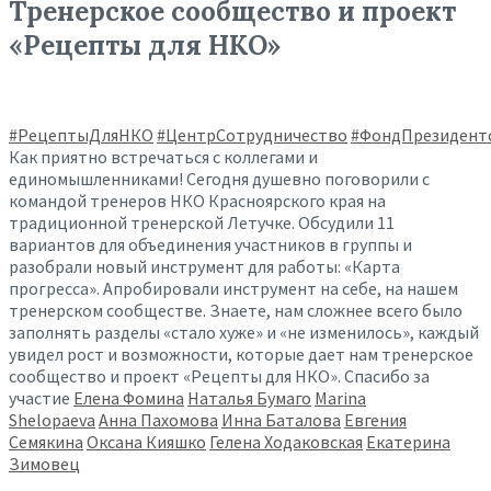
Тренерское сообщество и проект
«Рецепты для НКО»
#РецептыДляНКО
#ЦентрСотрудничество
#ФондПрезидент
Как приятно встречаться с коллегами и
единомышленниками! Сегодня душевно поговорили с
командой тренеров НКО Красноярского края на
традиционной тренерской Летучке. Обсудили 11
вариантов для объединения участников в группы и
разобрали новый инструмент для работы: «Карта
прогресса». Апробировали инструмент на себе, на нашем
тренерском сообществе. Знаете, нам сложнее всего было
заполнять разделы «стало хуже» и «не изменилось», каждый
увидел рост и возможности, которые дает нам тренерское
сообщество и проект «Рецепты для НКО». Спасибо за
участие
Елена Фомина
Наталья Бумаго
Marina
Shelopaeva
Анна Пахомова
Инна Баталова
Евгения
Семякина
Оксана Кияшко
Гелена Ходаковская
Екатерина
Зимовец