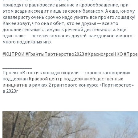
приводят в равновесие дыхание и кровообращение, при
этом всадник следит лишь за своим балансом. А еще, юному
кавалеристу очень срочно надо узнать все про его лошадку!
Как ее зовут, что она любит, кто ее друзья — все это
дополнительные стимулы к речевой деятельности. Еще
один плюс — веселая компания друзей-наездников и много-
много подвижных игр.
#КЦПРОИ
#ГрантыПартнерство2023
#КрасноярскНКО
#Прое
____________
Проект «В гости к лошади сходили — хорошо заговорили»
поддержан
Краевой центр поддержки общественных
инициатив
в рамках 2 грантового конкурса «Партнерство»
в 2023г