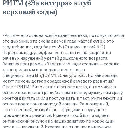
РИТМ («Эквитерра» клуб
верховой езды)
«Ритм — это основа всей жизни человека, потому что ритм
это дыхание, это смена времен года, частей суток, это
сердцебиение, ходьба речь!» (Станиславский К.С.)
Перед вами, друзья, фрагмент занятия по коррекции
речевых нарушений у детей дошкольного возраста.
Занятия программы «В гости к лошади сходили — хорошо
заговорили» мы проводим совместно со
специалистами
МБДОУ №1 «Снегурочка»
. Но как лошади
могут помочь деткам с задержкой речевого развития?
Ответ: РИТМ! Ритм лежит в основе всего, в том числе в
основе правильной речи. Услышав пение, музыку нам сразу
хочется двигаться или постукивать в такт. Ритм лежит и в
основе подготовки молодой лошади. Равномерный,
естественный, четкий шаг — фундамент будущего
гармоничного развития. Именно такой шаг и задает
ритмический рисунок на наших занятиях по коррекции
речевых нарушений. Исходящие от лошади импульсы