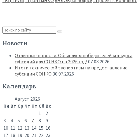
#КЦПРОИ
#ГрантыНКО
#НКОКрасноярск
#ПроектыБольшог
Новости
Отличные новости: Объявляем победителей конкурса
субсидий для СО НКО на 2026 год!
07.08.2026
Итоги технической экспертизы на предоставление
субсидии СОНКО
30.07.2026
Календарь
Август 2026
Пн
Вт
Ср
Чт
Пт
Сб
Вс
1
2
3
4
5
6
7
8
9
10
11
12
13
14
15
16
17
18
19
20
21
22
23