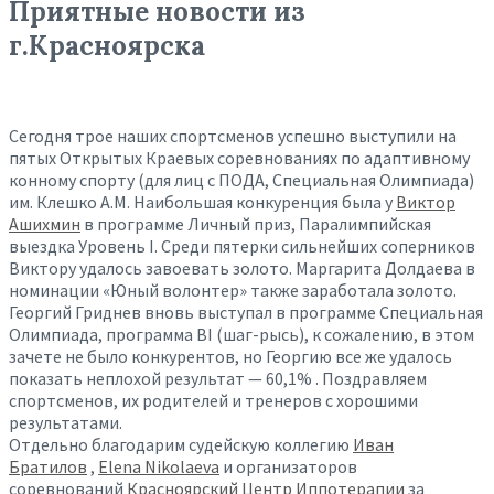
Приятные новости из
г.Красноярска
Сегодня трое наших спортсменов успешно выступили на
пятых Открытых Краевых соревнованиях по адаптивному
конному спорту (для лиц с ПОДА, Специальная Олимпиада)
им. Клешко А.М. Наибольшая конкуренция была у
Виктор
Ашихмин
в программе Личный приз, Паралимпийская
выездка Уровень I. Среди пятерки сильнейших соперников
Виктору удалось завоевать золото. Маргарита Долдаева в
номинации «Юный волонтер» также заработала золото.
Георгий Гриднев вновь выступал в программе Специальная
Олимпиада, программа BI (шаг-рысь), к сожалению, в этом
зачете не было конкурентов, но Георгию все же удалось
показать неплохой результат — 60,1% . Поздравляем
спортсменов, их родителей и тренеров с хорошими
результатами.
Отдельно благодарим судейскую коллегию
Иван
Братилов
,
Elena Nikolaeva
и организаторов
соревнований
Красноярский Центр Иппотерапии
за