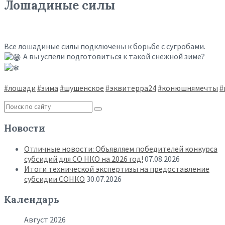
Лошадиные силы
Все лошадиные силы подключены к борьбе с сугробами.
А вы успели подготовиться к такой снежной зиме?
#лошади
#зима
#шушенское
#эквитерра24
#конюшнямечты
#
Новости
Отличные новости: Объявляем победителей конкурса
субсидий для СО НКО на 2026 год!
07.08.2026
Итоги технической экспертизы на предоставление
субсидии СОНКО
30.07.2026
Календарь
Август 2026