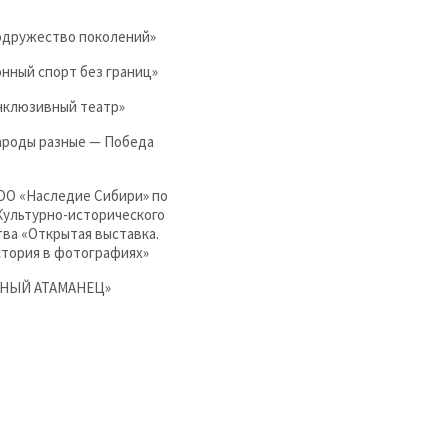
одружество поколений»
нный спорт без границ»
нклюзивный театр»
ароды разные — Победа
ОО «Наследие Сибири» по
Культурно-исторического
ва «Открытая выставка.
стория в фотографиях»
ЮНЫЙ АТАМАНЕЦ»