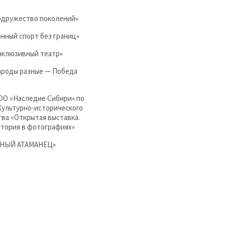
одружество поколений»
нный спорт без границ»
нклюзивный театр»
ароды разные — Победа
ОО «Наследие Сибири» по
Культурно-исторического
ва «Открытая выставка.
стория в фотографиях»
ЮНЫЙ АТАМАНЕЦ»