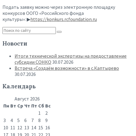
Подать заявку можно через электронную площадку
конкурсов ООГО «Российского фонда
культуры»: ▶
https://konkurs.rcfoundation.ru
Новости
Итоги технической экспертизы на предоставление
субсидии СОНКО
30.07.2026
Встреча «Создаём возможности» в с.Каптырево
30.07.2026
Календарь
Август 2026
Пн
Вт
Ср
Чт
Пт
Сб
Вс
1
2
3
4
5
6
7
8
9
10
11
12
13
14
15
16
17
18
19
20
21
22
23