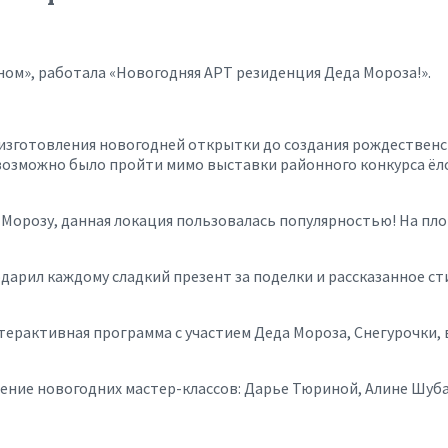
ном», работала «Новогодняя АРТ резиденция Деда Мороза!».
изготовления новогодней открытки до создания рождественск
озможно было пройти мимо выставки районного конкурса ёлоч
 Морозу, данная локация пользовалась популярностью! На пл
дарил каждому сладкий презент за поделки и рассказанное с
нтерактивная программа с участием Деда Мороза, Снегурочки,
ение новогодних мастер-классов: Дарье Тюриной, Алине Шуб